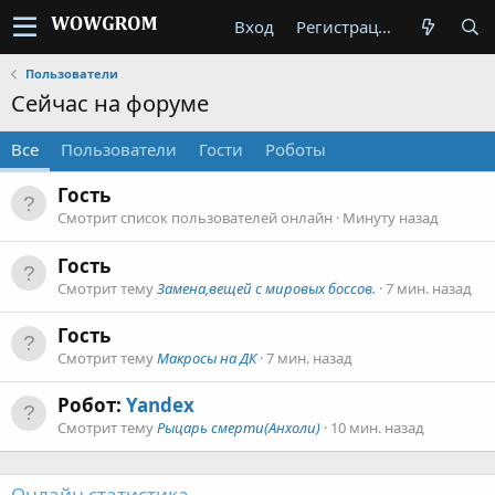
Вход
Регистрация
Пользователи
Сейчас на форуме
Все
Пользователи
Гости
Роботы
Гость
Смотрит список пользователей онлайн
Минуту назад
Гость
Смотрит тему
Замена,вещей с мировых боссов.
7 мин. назад
Гость
Смотрит тему
Макросы на ДК
7 мин. назад
Робот:
Yandex
Смотрит тему
Рыцарь смерти(Анхоли)
10 мин. назад
Онлайн статистика