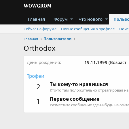
Главная
Форум
Что нового
Польз
Сейчас на форуме
Новые сообщения в профиле
Поис
Главная
Пользователи
Orthodox
День рождения
19.11.1999 (Возраст: 
Трофеи
Ты кому-то нравишься
2
Кто-то там положительно отреагировал н
Первое сообщение
1
Разместите сообщение где-нибудь на сайте